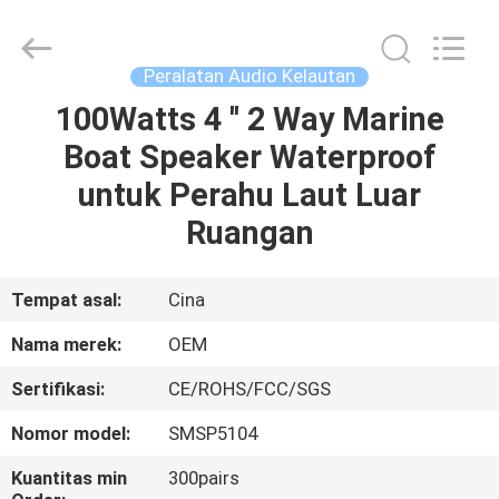
Jiaxing
Seaman
Marine
Co.,Ltd..
All
Peralatan Audio Kelautan
Rights
Reserved.
100Watts 4 '' 2 Way Marine
RUMAH
Boat Speaker Waterproof
PRODUK
untuk Perahu Laut Luar
Ruangan
VIDEO
Tempat asal:
Cina
TENTANG
Nama merek:
OEM
KAMI
Sertifikasi:
CE/ROHS/FCC/SGS
TUR
Nomor model:
SMSP5104
PABRIK
Kuantitas min
300pairs