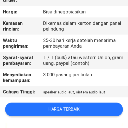
Order:
KONTROL
Harga:
Bisa dinegosiasikan
KUALITAS
Kemasan
Dikemas dalam karton dengan panel
rincian:
pelindung
COMPANY
Waktu
25-30 hari kerja setelah menerima
pengiriman:
pembayaran Anda
NEWS
Syarat-syarat
T / T (bulk) atau western Union, gram
pembayaran:
uang, paypal (contoh)
SITEMAP
Menyediakan
3.000 pasang per bulan
kemampuan:
PRIVACY
Cahaya Tinggi:
,
speaker audio laut
sistem audio laut
POLICY
HARGA TERBAIK