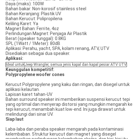
Daya (maks): 100W
Bahan bakar: Non-korosif stainless steel
Bahan Keranjang: Plastik UV
Bahan Kerucut: Polipropilena
Keliling Karet: Ya
Magnet Bahan: Ferrite, 4oz
Perlindungan Magnet: Penjaga Air Plastik
Berat (speaker tunggal): 0.8KG
SPL (1Watt / 1Meter): 80dB
Aplikasi: Perahu, yacht, SPA, kolam renang, ATV, UTV
Disediakan sebagai dua speaker.
Aplikasi:
Ideal untuk
Jeep Wrangler, semua jenis kapal dan kapal pesiar ATV UTV
Keunggulan kompetitif:
Polypropylene woofer cones
Kerucut Polypropylene yang kaku dan ringan, dan disegel untuk
aplikasi kelautan.
Lapisan karet tahan-UV
Bahan surround speaker ini memberikan suspensi kerucut tepi
yang optimal dan menyerap distorsi yang mungkin mengarah ke
tepi kerucut, menambah kuat low-end. Ini juga dirawat untuk
melindungi dari sinar UV.
Siap laut
Laba-laba dan peraba speaker mengarah pada kontaminasi
kelembaban. Struktur kerucut dan magnet yang disegel