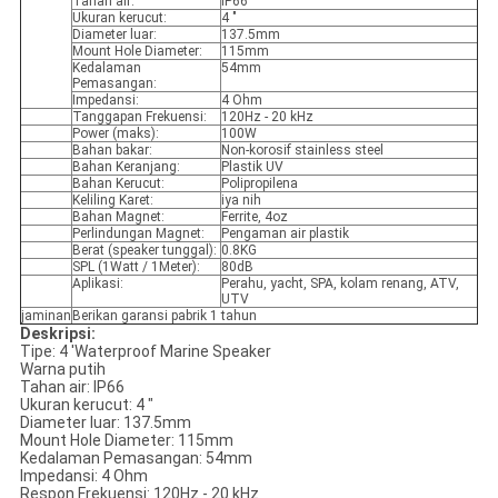
Tahan air:
IP66
Ukuran kerucut:
4 "
Diameter luar:
137.5mm
Mount Hole Diameter:
115mm
Kedalaman
54mm
Pemasangan:
Impedansi:
4 Ohm
Tanggapan Frekuensi:
120Hz - 20 kHz
Power (maks):
100W
Bahan bakar:
Non-korosif stainless steel
Bahan Keranjang:
Plastik UV
Bahan Kerucut:
Polipropilena
Keliling Karet:
iya nih
Bahan Magnet:
Ferrite, 4oz
Perlindungan Magnet:
Pengaman air plastik
Berat (speaker tunggal):
0.8KG
SPL (1Watt / 1Meter):
80dB
Aplikasi:
Perahu, yacht, SPA, kolam renang, ATV,
UTV
jaminan
Berikan garansi pabrik 1 tahun
Deskripsi:
Tipe: 4 'Waterproof Marine Speaker
Warna putih
Tahan air: IP66
Ukuran kerucut: 4 "
Diameter luar: 137.5mm
Mount Hole Diameter: 115mm
Kedalaman Pemasangan: 54mm
Impedansi: 4 Ohm
Respon Frekuensi: 120Hz - 20 kHz