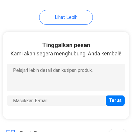
41
Lihat Lebih
Peralatan Pemadam
Kebakaran Laut
Tinggalkan pesan
Kami akan segera menghubungi Anda kembali!
29
Peralatan Dek
Marinir