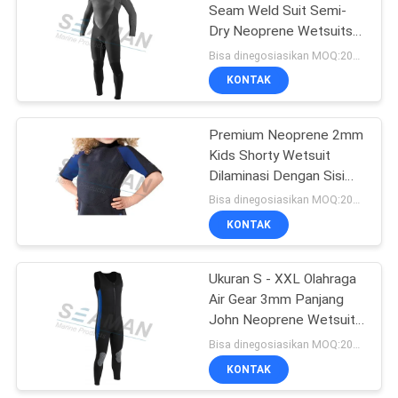
Seam Weld Suit Semi-
Dry Neoprene Wetsuits
19
Untuk Scuba Diving
Bisa dinegosiasikan MOQ:200pcs
KONTAK
Cincin Lifebuoy
Premium Neoprene 2mm
Kids Shorty Wetsuit
Dilaminasi Dengan Sisi
Double Nylon Jersey
Bisa dinegosiasikan MOQ:200pcs
KONTAK
45
Rakit Hidup
Ukuran S - XXL Olahraga
Air Gear 3mm Panjang
Inflatable
John Neoprene Wetsuit
Untuk Kayak
Bisa dinegosiasikan MOQ:200pcs
KONTAK