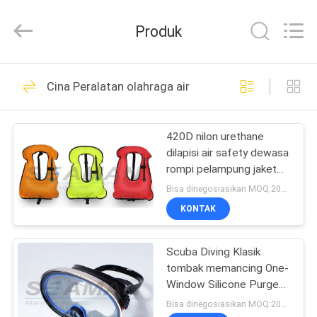
Jiaxing
Seaman
Marine
Produk
Co.,Ltd..
All
Rights
Reserved.
RUMAH
34
Cina Peralatan olahraga air
Jaket Kehidupan
PRODUK
Laut
420D nilon urethane
dilapisi air safety dewasa
VIDEO
rompi pelampung jaket
untuk diving gratis
Bisa dinegosiasikan MOQ:200pcs
TENTANG
KONTAK
24
KAMI
Scuba Diving Klasik
Life Jacket Light
tombak memancing One-
TUR
Window Silicone Purged
PABRIK
Mask dengan bingkai
Bisa dinegosiasikan MOQ:200pcs