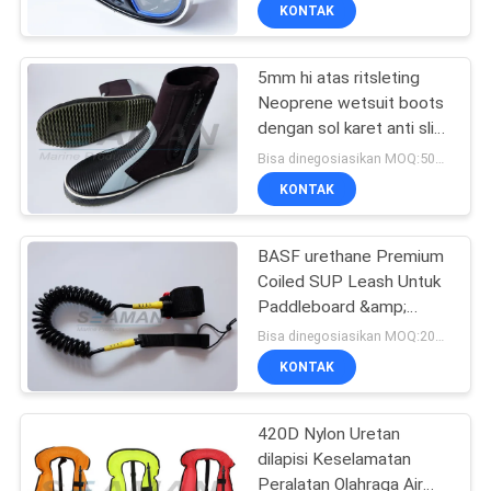
logam
KONTAK
KONTROL
5mm hi atas ritsleting
KUALITAS
27
Neoprene wetsuit boots
dengan sol karet anti slip
Aksesoris Jaket
COMPANY
untuk selam scuba diving
Bisa dinegosiasikan MOQ:500pairs
Kehidupan
berlayar dan kayak
NEWS
KONTAK
SITEMAP
BASF urethane Premium
Coiled SUP Leash Untuk
Paddleboard &amp;
PRIVACY
31
Surfboards dengan
Bisa dinegosiasikan MOQ:200pcs setiap warna
Double SS Swivels and
POLICY
Aparatus
KONTAK
Trip
Pernapasan Udara
420D Nylon Uretan
dilapisi Keselamatan
Peralatan Olahraga Air