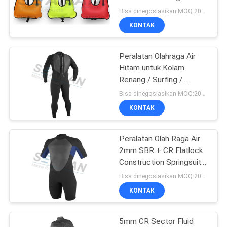
Rompi Snorkeling
Bisa dinegosiasikan MOQ:200pcs
Dewasa
KONTAK
8
Perahu Safety
Peralatan Olahraga Air
Hitam untuk Kolam
Ladder
Renang / Surfing /
Snorkeling
Bisa dinegosiasikan MOQ:200pcs
KONTAK
Peralatan Olah Raga Air
16
2mm SBR + CR Flatlock
jaket pelampung
Construction Springsuit
Wetsuits
Bisa dinegosiasikan MOQ:200pcs
olahraga air
KONTAK
5mm CR Sector Fluid