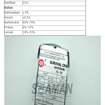
Sertifikat
CCS
Bahan
Kelembaban
≤ 5%
Garam
≤0,2%
Karbohidrat
60% -70%
Protein
6% -10%
Lemak
18% -23%