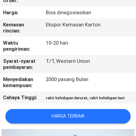
Order:
KONTROL
Harga:
Bisa dinegosiasikan
KUALITAS
Kemasan
Ekspor Kemasan Karton
rincian:
COMPANY
Waktu
10-20 hari
pengiriman:
NEWS
Syarat-syarat
T/T, Western Union
pembayaran:
SITEMAP
Menyediakan
2000 pasang Bulan
kemampuan:
PRIVACY
Cahaya Tinggi:
,
rakit kehidupan darurat
rakit kehidupan laut
POLICY
HARGA TERBAIK