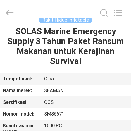
Jiaxing
Seaman
Marine
Co.,Ltd..
All
Rakit Hidup Inflatable
Rights
Reserved.
SOLAS Marine Emergency
RUMAH
Supply 3 Tahun Paket Ransum
PRODUK
Makanan untuk Kerajinan
Survival
VIDEO
Tempat asal:
Cina
TENTANG
Nama merek:
SEAMAN
KAMI
Sertifikasi:
CCS
TUR
Nomor model:
SM86671
PABRIK
Kuantitas min
1000 PC