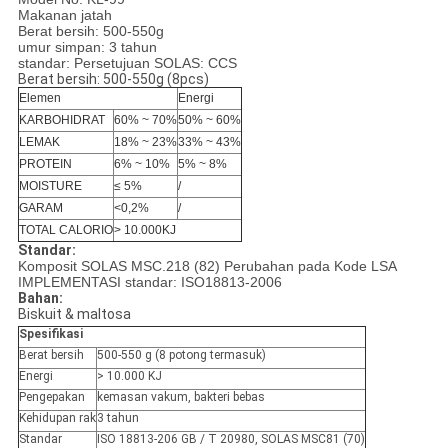
Makanan jatah
Berat bersih: 500-550g
umur simpan: 3 tahun
standar: Persetujuan SOLAS: CCS
Berat bersih: 500-550g (8pcs)
Elemen
Energi
KARBOHIDRAT
60% ~ 70%
50% ~ 60%
LEMAK
18% ~ 23%
33% ~ 43%
PROTEIN
6% ~ 10%
5% ~ 8%
MOISTURE
≤
5%
/
GARAM
<0,2%
/
TOTAL CALORIO
> 10.000KJ
Standar:
Komposit SOLAS MSC.218 (82) Perubahan pada Kode LSA
IMPLEMENTASI standar: ISO18813-2006
Bahan:
Biskuit & maltosa
Spesifikasi
Berat bersih
500-550 g (8 potong termasuk)
Energi
> 10.000 KJ
Pengepakan
kemasan vakum, bakteri bebas
Kehidupan rak
3 tahun
Standar
ISO 18813-206 GB / T 20980, SOLAS MSC81 (70)