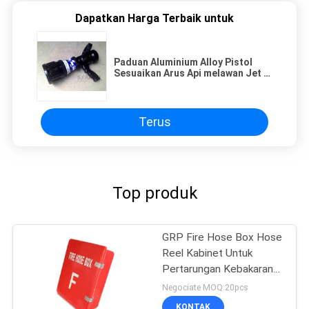
Dapatkan Harga Terbaik untuk
Paduan Aluminium Alloy Pistol
Sesuaikan Arus Api melawan Jet /
Spray Nozzle
Terus
Top produk
GRP Fire Hose Box Hose
Reel Kabinet Untuk
Pertarungan Kebakaran
Laut
Negociate MOQ:20pcs
KONTAK