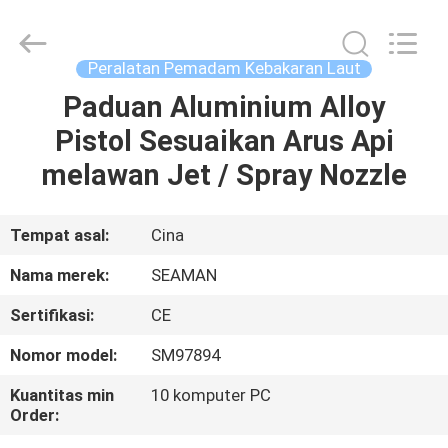
Jiaxing
Seaman
Marine
Co.,Ltd..
All
Peralatan Pemadam Kebakaran Laut
Rights
Reserved.
Paduan Aluminium Alloy
RUMAH
Pistol Sesuaikan Arus Api
PRODUK
melawan Jet / Spray Nozzle
VIDEO
Tempat asal:
Cina
Nama merek:
SEAMAN
TENTANG
Sertifikasi:
CE
KAMI
Nomor model:
SM97894
TUR
Kuantitas min
10 komputer PC
Order:
PABRIK