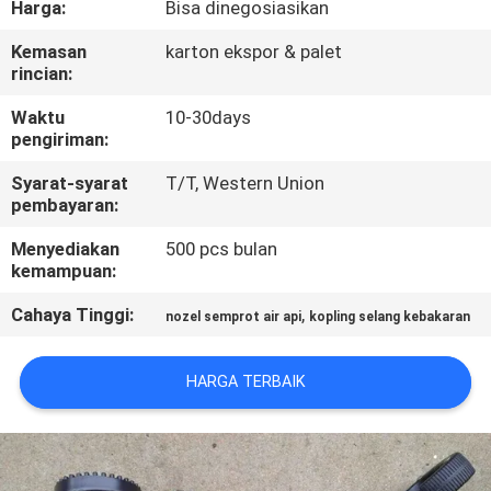
Harga:
Bisa dinegosiasikan
KONTROL
Kemasan
karton ekspor & palet
rincian:
KUALITAS
Waktu
10-30days
pengiriman:
COMPANY
Syarat-syarat
T/T, Western Union
NEWS
pembayaran:
Menyediakan
500 pcs bulan
SITEMAP
kemampuan:
Cahaya Tinggi:
,
nozel semprot air api
kopling selang kebakaran
PRIVACY
POLICY
HARGA TERBAIK