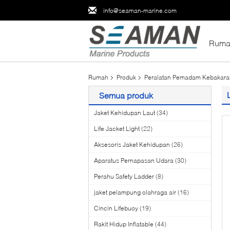
info@seaman-marine.com
Ruma
Rumah
Produk
Peralatan Pemadam Kebakara
Semua produk
Jaket Kehidupan Laut
(34)
Life Jacket Light
(22)
Aksesoris Jaket Kehidupan
(26)
Aparatus Pernapasan Udara
(30)
Perahu Safety Ladder
(8)
jaket pelampung olahraga air
(16)
Cincin Lifebuoy
(19)
Rakit Hidup Inflatable
(44)