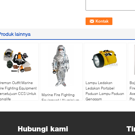
Produk lainnya
ireman Outfit Marine
Lampu Ledakan
Ba
ire Fighting Equipment
Ledakan Portabel
Fir
ersetujuan CCS Untuk
Paduan Lampu Paduan
Ax
Marine Fire Fighting
onglife
Genggam
Pla
Equipment / Aluminium
Foil Composite Fabric
Heat Isolasi Fireman
Protective Suit
Hubungi kami
Ti