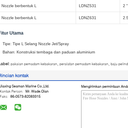
Nozzle berbentuk L
LDNZ531
2 "
Nozzle berbentuk L
LDNZ631
2.
Fitur Utama
Tipe: Tipe L Selang Nozzle Jet/Spray
Bahan: Konstruksi tembaga dan paduan aluminium
,
,
Label:
pakaian pemadam kebakaran
peralatan pemadam kebakaran
baju peli
Rincian kontak
Jiaxing Seaman Marine Co.,Ltd.
Mengirimkan permintaan And
Kontak Person:
Mr. Wade.Qian
Faks:
86-0573-82083315