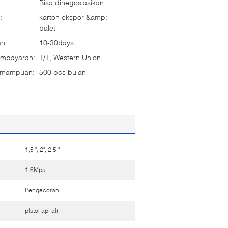
Bisa dinegosiasikan
:
karton ekspor &amp;
palet
n:
10-30days
embayaran:
T/T, Western Union
emampuan:
500 pcs bulan
1,5 ", 2", 2,5 "
1.6Mpa
Pengecoran
pistol api air