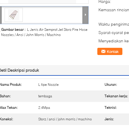
Harga:
Kemasan rincian
Waktu pengirima
Gambar besar :
L Jenis Air Semprot Jet Storz Fire Hose
Syarat-syarat p
Nozzles / Ansi / John Morris / Machino
Menyediakan k
Kontak
Detil Deskripsi produk
Nama Produk:
L tipe Nozzle
Ukuran:
Bahan:
tembaga
Tekanan kerja:
Max Tekan:
2.4Mpa
Teknisi:
Koneksi:
Storz / ansi / john morris / machino
Jenis: