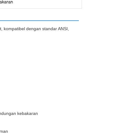
bakaran
Jet, kompatibel dengan standar ANSI,
indungan kebakaran
iman