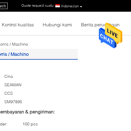
Quote request suatu
|
rch
Indonesian
Kontrol kualitas
Hubungi kami
Berita perusahaan
Morris / Machino
rris / Machino
Cina
SEAMAN
CCS
SM97895
 pembayaran & pengiriman:
der:
100 pcs