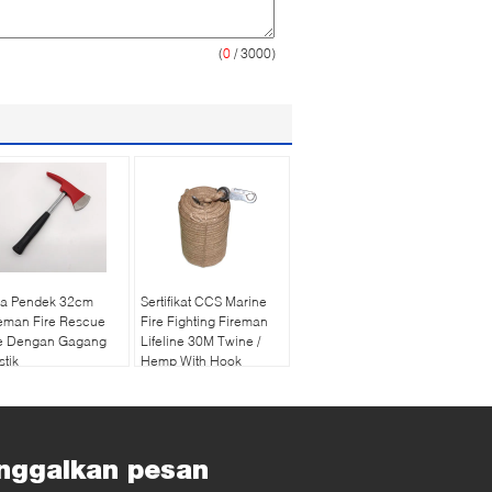
(
0
/ 3000)
ja Pendek 32cm
Sertifikat CCS Marine
eman Fire Rescue
Fire Fighting Fireman
e Dengan Gagang
Lifeline 30M Twine /
stik
Hemp With Hook
nggalkan pesan