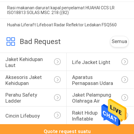
Rasi makanan darurat kapal penyelamat HUAHAI CCS LR
ISO18813 SOLAS MSC. 218 ((82)
Huahai Liferaft Lifeboat Radar Reflektor Ledakan FSQ560
Bad Request
Semua
Jaket Kehidupan 
Life Jacket Light
Laut
Aksesoris Jaket 
Aparatus 
Kehidupan
Pernapasan Udara
Perahu Safety 
Jaket Pelampung 
Ladder
Olahraga Air
Rakit Hidup 
Cincin Lifebuoy
Inflatable
Quote request suatu