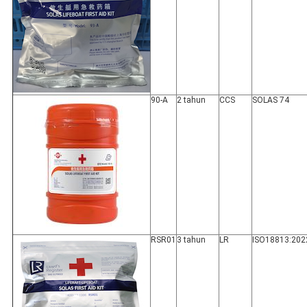
90-A
2 tahun
CCS
SOLAS 74
RSR01
3 tahun
LR
ISO18813:202