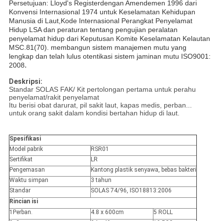
Persetujuan: Lloyd's Register
dengan Amendemen 1996 dari
Konvensi Internasional 1974 untuk Keselamatan Kehidupan
Manusia di Laut,Kode Internasional Perangkat Penyelamat
Hidup LSA dan peraturan tentang pengujian peralatan
penyelamat hidup dari Keputusan Komite Keselamatan Kelautan
MSC.81(70). membangun sistem manajemen mutu yang
lengkap dan telah lulus otentikasi sistem jaminan mutu ISO9001:
.
2008
Deskripsi:
Standar SOLAS FAK/ Kit pertolongan pertama untuk perahu
penyelamat/rakit penyelamat
Itu berisi obat darurat, pil sakit laut, kapas medis, perban...
untuk orang sakit dalam kondisi bertahan hidup di laut.
Spesifikasi
Model pabrik
RSR01
Sertifikat
LR
Pengemasan
Kantong plastik senyawa, bebas bakteri
Waktu simpan
3 tahun
Standar
SOLAS 74/96, ISO18813:2006
Rincian isi
1Perban.
4.8 x 600cm
5 ROLL