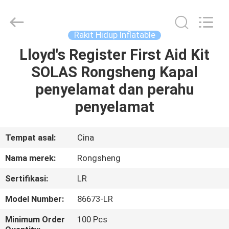
Jiaxing
Seaman
Marine
Co.,Ltd..
All
Rakit Hidup Inflatable
Rights
Reserved.
Lloyd's Register First Aid Kit
RUMAH
SOLAS Rongsheng Kapal
PRODUK
penyelamat dan perahu
penyelamat
VIDEO
Tempat asal:
Cina
TENTANG
Nama merek:
Rongsheng
KAMI
Sertifikasi:
LR
TUR
Model Number:
86673-LR
PABRIK
Minimum Order
100 Pcs