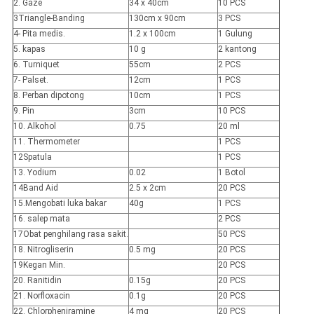
2. Gaze
34 x 40cm
10 PCS
3Triangle-Banding
130cm x 90cm
3 PCS
4- Pita medis.
1.2 x 100cm
1 Gulung
5. kapas
10 g
2 kantong
6. Turniquet
55cm
2 PCS
7- Palset.
12cm
1 PCS
8. Perban dipotong
10cm
1 PCS
9. Pin
3cm
10 PCS
10. Alkohol
0.75
20 ml
11. Thermometer
1 PCS
12Spatula
1 PCS
13. Yodium
0.02
1 Botol
14Band Aid
2.5 x 2cm
20 PCS
15.Mengobati luka bakar
40g
1 PCS
16. salep mata
2 PCS
17Obat penghilang rasa sakit.
50 PCS
18. Nitrogliserin
0.5 mg
20 PCS
19Kegan Min.
20 PCS
20. Ranitidin
0.15g
20 PCS
21. Norfloxacin
0.1g
20 PCS
22. Chlorpheniramine
4 mg
20 PCS