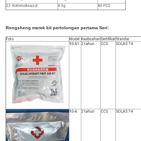
23. Kotrimoksazol
0.5g
80 PCS
Rongsheng merek kit pertolongan pertama Seri:
Foto
Model
Keabsahan
Sertifikat
Standar
93-A1
2 tahun
CCS
SOLAS 74
93-A
2 tahun
CCS
SOLAS 74