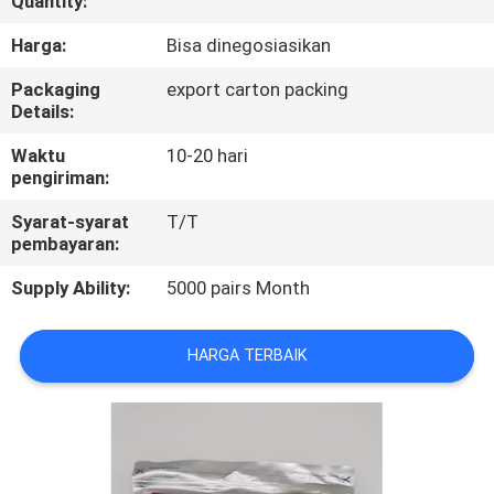
Quantity:
KONTROL
Harga:
Bisa dinegosiasikan
KUALITAS
Packaging
export carton packing
Details:
COMPANY
Waktu
10-20 hari
pengiriman:
NEWS
Syarat-syarat
T/T
pembayaran:
SITEMAP
Supply Ability:
5000 pairs Month
PRIVACY
HARGA TERBAIK
POLICY