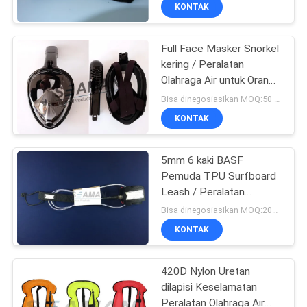
KONTAK
KONTROL
Full Face Masker Snorkel
KUALITAS
kering / Peralatan
Olahraga Air untuk Orang
COMPANY
Dewasa dan Remaja
Bisa dinegosiasikan MOQ:50 PC
NEWS
KONTAK
SITEMAP
5mm 6 kaki BASF
Pemuda TPU Surfboard
Leash / Peralatan
PRIVACY
Olahraga Air
Bisa dinegosiasikan MOQ:200pcs
POLICY
KONTAK
420D Nylon Uretan
dilapisi Keselamatan
Peralatan Olahraga Air