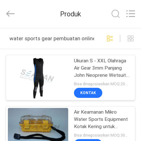
Jiaxing
Seaman
Marine
Produk
Co.,Ltd..
All
Rights
Reserved.
RUMAH
water sports gear pembuatan online
PRODUK
Ukuran S - XXL Olahraga
Air Gear 3mm Panjang
VIDEO
John Neoprene Wetsuit
Untuk Kayak
Bisa dinegosiasikan MOQ:200pcs
TENTANG
KONTAK
KAMI
Air Keamanan Mikro
Water Sports Equipment
TUR
Kotak Kering untuk
PABRIK
menyelam IP67
Bisa dinegosiasikan MOQ:300pcs