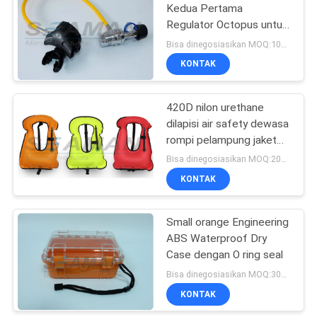
Kedua Pertama
Regulator Octopus untuk
Scuba Diving
Bisa dinegosiasikan MOQ:100PCS
KONTAK
420D nilon urethane
dilapisi air safety dewasa
rompi pelampung jaket
untuk diving gratis
Bisa dinegosiasikan MOQ:200pcs
KONTAK
Small orange Engineering
ABS Waterproof Dry
Case dengan O ring seal
Bisa dinegosiasikan MOQ:300pcs
KONTAK