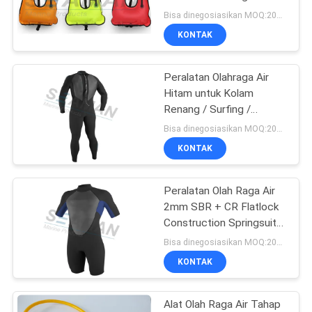
Rompi Snorkeling
Bisa dinegosiasikan MOQ:200pcs
Dewasa
KONTAK
Peralatan Olahraga Air
Hitam untuk Kolam
Renang / Surfing /
Snorkeling
Bisa dinegosiasikan MOQ:200pcs
KONTAK
Peralatan Olah Raga Air
2mm SBR + CR Flatlock
Construction Springsuit
Wetsuits
Bisa dinegosiasikan MOQ:200pcs
KONTAK
Alat Olah Raga Air Tahap