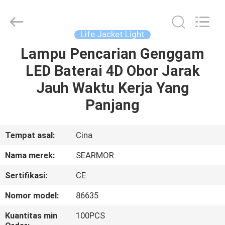
Jiaxing
Seaman
Marine
Co.,Ltd..
All
Life Jacket Light
Rights
Reserved.
Lampu Pencarian Genggam
RUMAH
LED Baterai 4D Obor Jarak
PRODUK
Jauh Waktu Kerja Yang
Panjang
VIDEO
Tempat asal:
Cina
TENTANG
Nama merek:
SEARMOR
KAMI
Sertifikasi:
CE
TUR
Nomor model:
86635
PABRIK
Kuantitas min
100PCS