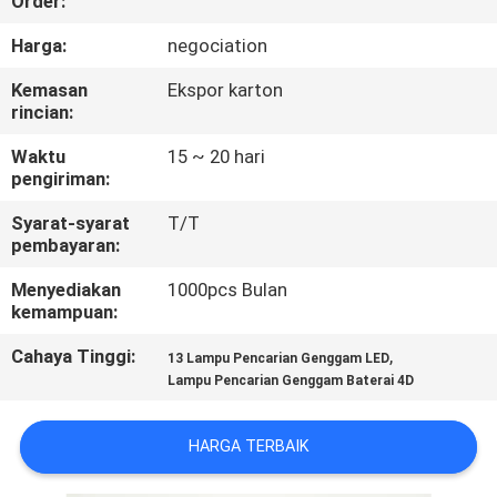
Order:
KONTROL
Harga:
negociation
KUALITAS
Kemasan
Ekspor karton
rincian:
COMPANY
Waktu
15 ~ 20 hari
pengiriman:
NEWS
Syarat-syarat
T/T
pembayaran:
SITEMAP
Menyediakan
1000pcs Bulan
kemampuan:
PRIVACY
Cahaya Tinggi:
,
13 Lampu Pencarian Genggam LED
POLICY
Lampu Pencarian Genggam Baterai 4D
HARGA TERBAIK