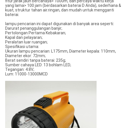
fitur jarak jauh bercahaya> 1000m, dan percaya waktu kerja
yang lama> 100 jam (berdasarkan baterai D Anda), sederhana &
kuat, struktur tahan air.ringan, dan mudah untuk mengganti
baterai.
lampu pencarian ini dapat digunakan di banyak area seperti:
Darurat penanggulangan banjir;
Pertolongan Pertama Kebakaran;
Kapal dan pelayaran;
Peralatan luar ruangan;
Spesifikasi utama:
Ukuran lampu pencarian: L175mm, Diameter kepala: 110mm,
Diameter ekor: 72mm;
Berat sendiri tanpa baterai: 235g;
Sumber cahaya LED: 13 bohlam LED;
Tegangan: 4.8V;
Lum: 11000-13000MCD